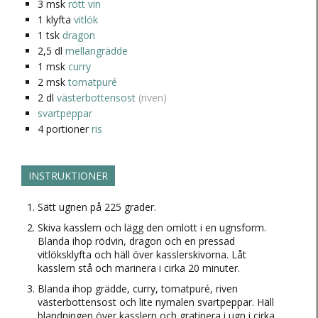
3
msk
rött vin
1
klyfta
vitlök
1
tsk
dragon
2,5
dl
mellangrädde
1
msk
curry
2
msk
tomatpuré
2
dl
västerbottensost
(riven)
svartpeppar
4
portioner
ris
INSTRUKTIONER
Sätt ugnen på 225 grader.
Skiva kasslern och lägg den omlott i en ugnsform.
Blanda ihop rödvin, dragon och en pressad
vitlöksklyfta och häll över kasslerskivorna. Låt
kasslern stå och marinera i cirka 20 minuter.
Blanda ihop grädde, curry, tomatpuré, riven
västerbottensost och lite nymalen svartpeppar. Häll
blandningen över kasslern och gratinera i ugn i cirka