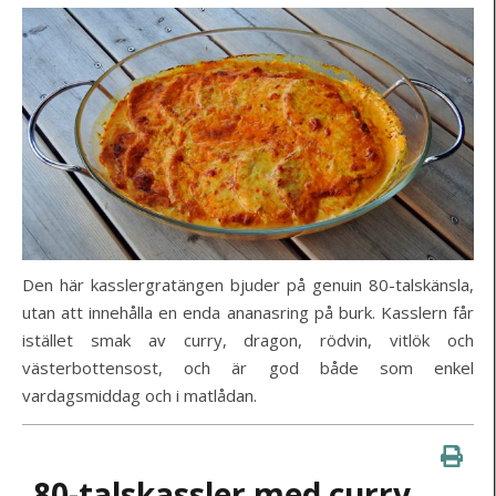
Den här kasslergratängen bjuder på genuin 80-talskänsla,
utan att innehålla en enda ananasring på burk. Kasslern får
istället smak av curry, dragon, rödvin, vitlök och
västerbottensost, och är god både som enkel
vardagsmiddag och i matlådan.
80-talskassler med curry