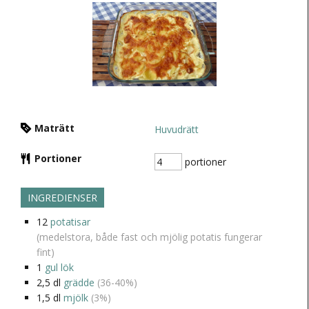
Maträtt
Huvudrätt
Portioner
portioner
INGREDIENSER
12
potatisar
(medelstora, både fast och mjölig potatis fungerar
fint)
1
gul lök
2,5
dl
grädde
(36-40%)
1,5
dl
mjölk
(3%)