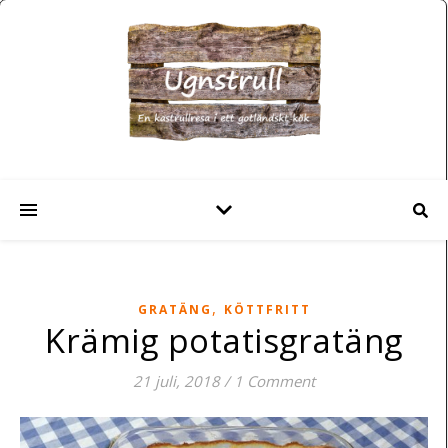
,
GRATÄNG
KÖTTFRITT
Krämig potatisgratäng
21 juli, 2018
/
1 Comment