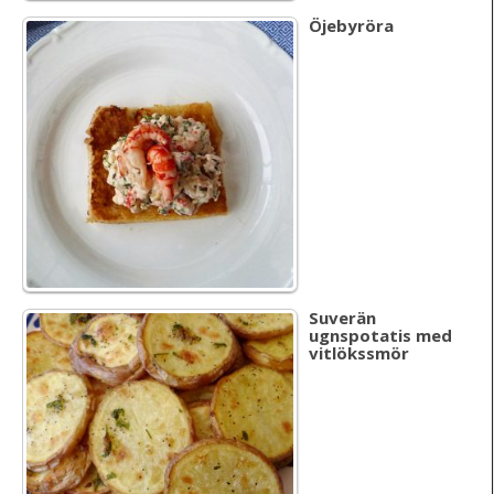
Öjebyröra
Suverän
ugnspotatis med
vitlökssmör