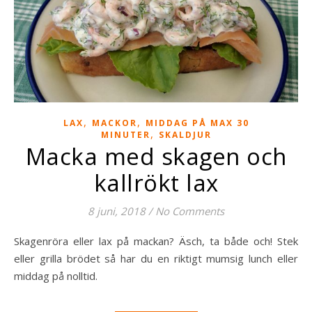
,
,
LAX
MACKOR
MIDDAG PÅ MAX 30
,
MINUTER
SKALDJUR
Macka med skagen och
kallrökt lax
8 juni, 2018
/
No Comments
Skagenröra eller lax på mackan? Äsch, ta både och! Stek
eller grilla brödet så har du en riktigt mumsig lunch eller
middag på nolltid.