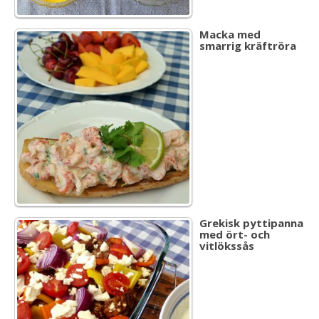
Macka med
smarrig kräftröra
Grekisk pyttipanna
med ört- och
vitlökssås