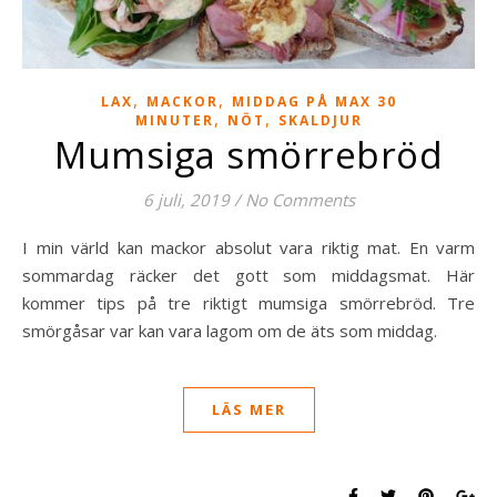
,
,
LAX
MACKOR
MIDDAG PÅ MAX 30
,
,
MINUTER
NÖT
SKALDJUR
Mumsiga smörrebröd
6 juli, 2019
/
No Comments
I min värld kan mackor absolut vara riktig mat. En varm
sommardag räcker det gott som middagsmat. Här
kommer tips på tre riktigt mumsiga smörrebröd. Tre
smörgåsar var kan vara lagom om de äts som middag.
LÄS MER