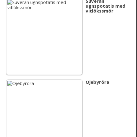
Suverän
ugnspotatis med
vitlökssmör
Öjebyröra